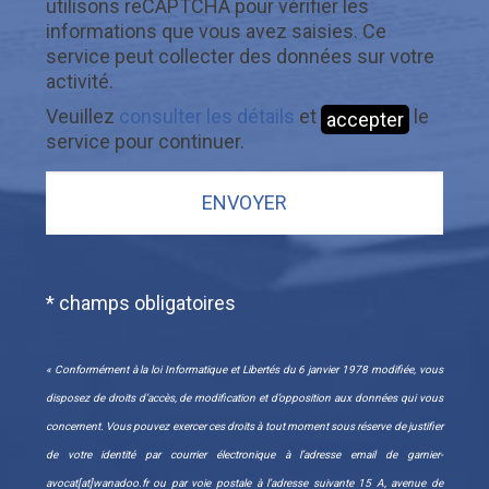
utilisons reCAPTCHA pour vérifier les
informations que vous avez saisies. Ce
service peut collecter des données sur votre
activité.
Veuillez
consulter les détails
et
le
accepter
service pour continuer.
* champs obligatoires
« Conformément à la loi Informatique et Libertés du 6 janvier 1978 modifiée, vous
disposez de droits d’accès, de modification et d’opposition aux données qui vous
concernent. Vous pouvez exercer ces droits à tout moment sous réserve de justifier
de votre identité par courrier électronique à l’adresse email de garnier-
avocat[at]wanadoo.fr ou par voie postale à l’adresse suivante 15 A, avenue de